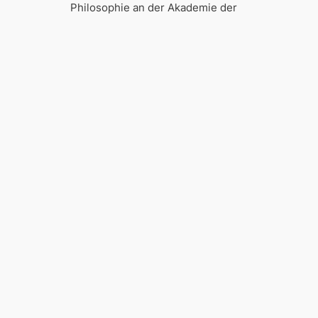
Philosophie an der Akademie der
Wissenschaften
Birgit Keydel GmbH
Mediation | Coaching | Teamentwicklung
mail@birgit-keydel.de
Über uns
Birgit Keydel
Kontakt
Privacy